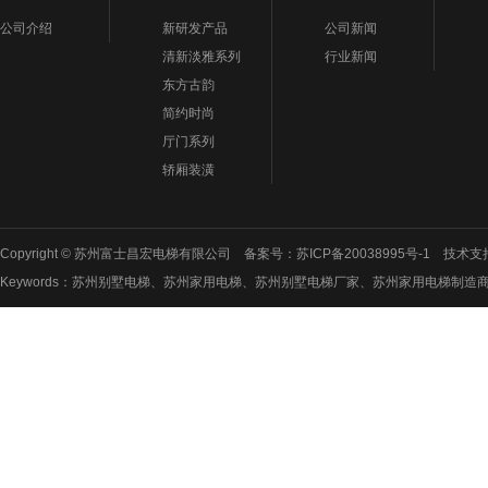
公司介绍
新研发产品
公司新闻
清新淡雅系列
行业新闻
东方古韵
简约时尚
厅门系列
轿厢装潢
Copyright © 苏州富士昌宏电梯有限公司 备案号：
苏ICP备20038995号-1
技术支
Keywords：苏州别墅电梯、苏州家用电梯、苏州别墅电梯厂家、苏州家用电梯制