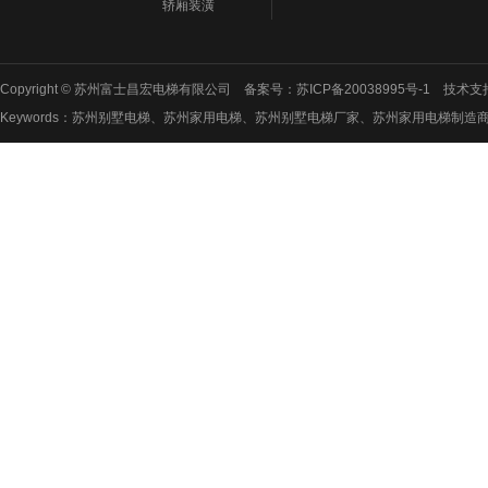
轿厢装潢
Copyright © 苏州富士昌宏电梯有限公司 备案号：
苏ICP备20038995号-1
技术支
Keywords：苏州别墅电梯、苏州家用电梯、苏州别墅电梯厂家、苏州家用电梯制