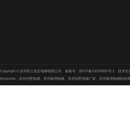
公司简介
产品展示
新闻管理
公司介绍
新研发产品
公司新闻
清新淡雅系列
行业新闻
东方古韵
简约时尚
厅门系列
Copyright © 苏州富士昌宏电梯有限公司 备案号：
苏ICP备20038995号-1
技术支
轿厢装潢
Keywords：苏州别墅电梯、苏州家用电梯、苏州别墅电梯厂家、苏州家用电梯制