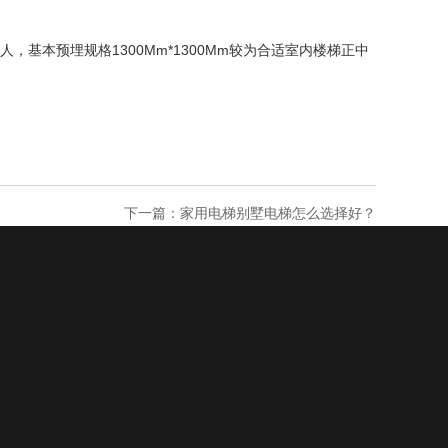
人，基本预埋规格1300Mm*1300Mm较为合适室内楼梯正中
下一篇：
家用电梯别墅电梯怎么选择好？