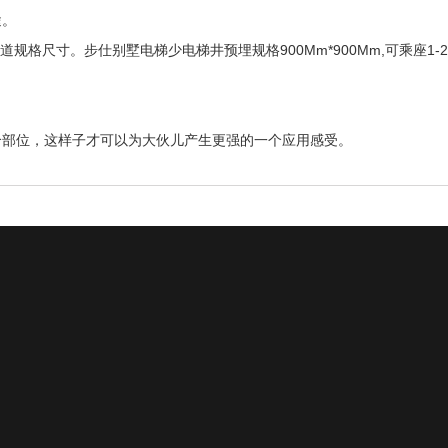
途。
格尺寸。步仕别墅电梯少电梯井预埋规格900Mm*900Mm,可乘座1-2
个部位，这样子才可以为大伙儿产生更强的一个应用感受。
全国咨询热线
安装案例