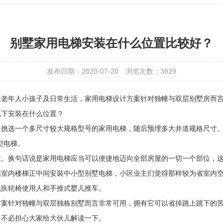
别墅家用电梯安装在什么位置比较好？
发布日期：2020-07-20
浏览次数：
3829
捷老年人小孩子及日常生活，家用电梯设计方案针对独幢与双层别墅房而
况下安裝在什么位置？
选一个多尺寸较大规格型号的家用电梯，随后预埋多大井道规格尺寸。少电梯
小型电梯。
性。换句话说是家用电梯应当可以便捷地迈向全部房屋的一切一个部位，
选室内楼梯正中间安裝中小型别墅电梯，小区业主们觉得那样较为省室内
残疾轮椅使用人和手推式婴儿推车。
方案针对独幢与双层独栋别墅而言非常可用，拥有它可以省掉跳上跳下的
，不必担心大家给大伙儿解读一下。